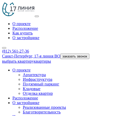
О проекте
Расположение
Как купить
О застройщике
(812) 561-27-36
Санкт-Петербург, 17-я линия ВО
заказать звонок
выбрать квартиру
квартиры
О проекте
Архитектура
Инфраструктура
Подземный паркинг
Кладовые
Отделка квартир
Расположение
О застройщике
Реализованные проекты
Благотворительность