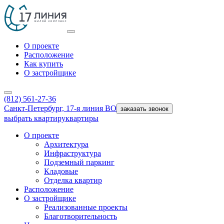
О проекте
Расположение
Как купить
О застройщике
(812) 561-27-36
Санкт-Петербург, 17-я линия ВО
заказать звонок
выбрать квартиру
квартиры
О проекте
Архитектура
Инфраструктура
Подземный паркинг
Кладовые
Отделка квартир
Расположение
О застройщике
Реализованные проекты
Благотворительность