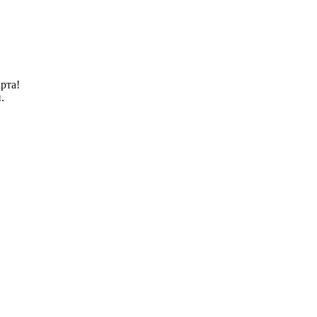
рта!
.