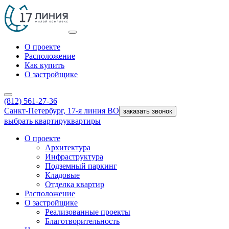
О проекте
Расположение
Как купить
О застройщике
(812) 561-27-36
Санкт-Петербург, 17-я линия ВО
заказать звонок
выбрать квартиру
квартиры
О проекте
Архитектура
Инфраструктура
Подземный паркинг
Кладовые
Отделка квартир
Расположение
О застройщике
Реализованные проекты
Благотворительность