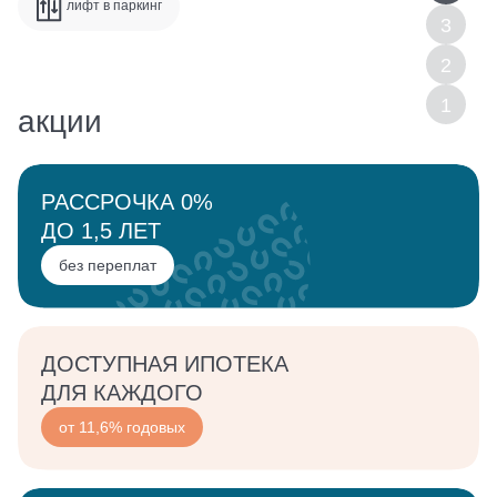
лифт в паркинг
3
2
1
акции
РАССРОЧКА 0%
выбрать
ДО 1,5 ЛЕТ
квартиру
без переплат
выбрать
машино-место
ДОСТУПНАЯ ИПОТЕКА
ДЛЯ КАЖДОГО
от 11,6% годовых
выбрать
кладовую