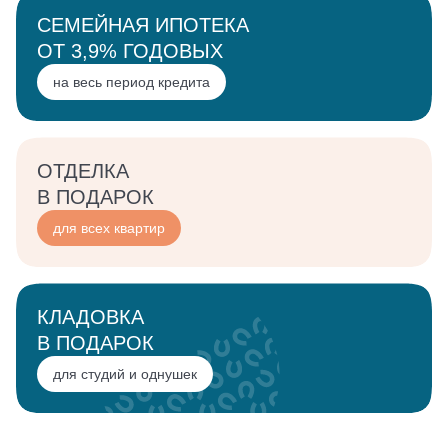
СЕМЕЙНАЯ ИПОТЕКА
о проекте
ОТ 3,9% ГОДОВЫХ
на весь период кредита
расположение
о застройщике
ОТДЕЛКА
В ПОДАРОК
новости
для всех квартир
как купить
акции
КЛАДОВКА
ипотека
В ПОДАРОК
рассрочка
для студий и однушек
документы