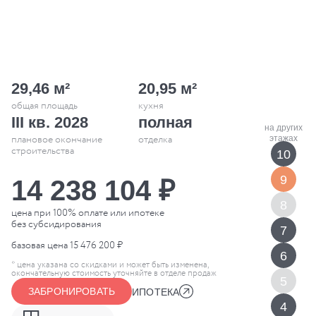
29,46 м²
20,95 м²
общая площадь
кухня
III кв. 2028
полная
плановое окончание
отделка
строительства
10
9
14 238 104 ₽
8
цена при 100% оплате или ипотеке
без субсидирования
7
базовая цена
15 476 200 ₽
6
* цена указана со скидками и может быть изменена,
окончательную стоимость уточняйте в отделе продаж
5
ЗАБРОНИРОВАТЬ
ИПОТЕКА
4