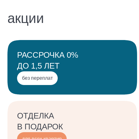
архитектура
акции
инфраструктура
подземный паркинг
кладовые
отделка квартир
РАССРОЧКА 0%
расположение
ДО 1,5 ЛЕТ
без переплат
о застройщике
реализованные проекты
благотворительность
ОТДЕЛКА
В ПОДАРОК
для всех квартир