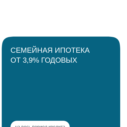
выбрать
квартиру
СЕМЕЙНАЯ ИПОТЕКА
выбрать
ОТ 3,9% ГОДОВЫХ
машино-место
выбрать
кладовую
на весь период кредита