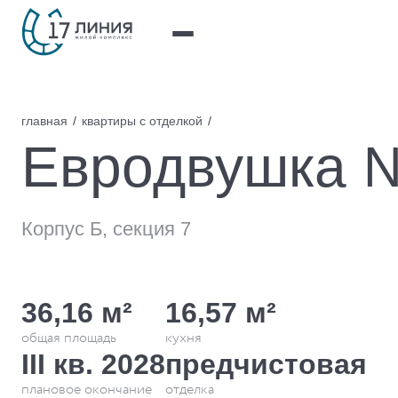
главная
квартиры с отделкой
Евродвушка 
Корпус Б, секция 7
36,16 м²
16,57 м²
общая площадь
кухня
III кв. 2028
предчистовая
плановое окончание
отделка