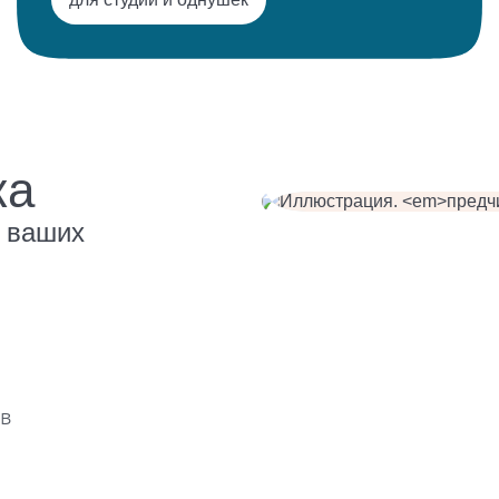
ка
 ваших
ов