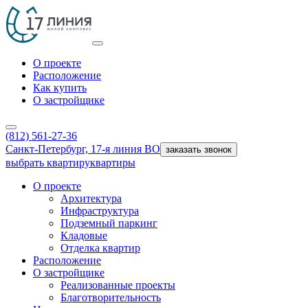
О проекте
Расположение
Как купить
О застройщике
(812) 561-27-36
Санкт-Петербург, 17-я линия ВО
заказать звонок
выбрать квартиру
квартиры
О проекте
Архитектура
Инфраструктура
Подземный паркинг
Кладовые
Отделка квартир
Расположение
О застройщике
Реализованные проекты
Благотворительность